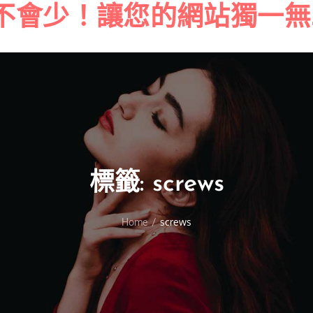
不會少！讓您的網站獨一無
Skip
to
content
標籤:
screws
Home
screws