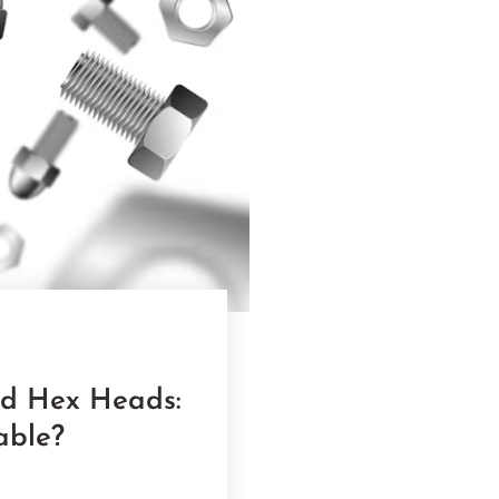
and Hex Heads:
able?