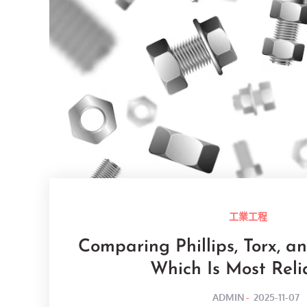
工業工程
Comparing Phillips, Torx, 
Which Is Most Reli
POSTED
BY
ADMIN
2025-11-07