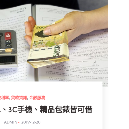
款利率
,
貸款資訊
,
金融服務
、3C手機、精品包錶皆可借‎
POSTED
BY
ADMIN
2019-12-20
ON