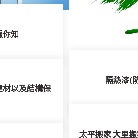
報你知
隔熱漆(
建材以及結構保
太平搬家,大里搬