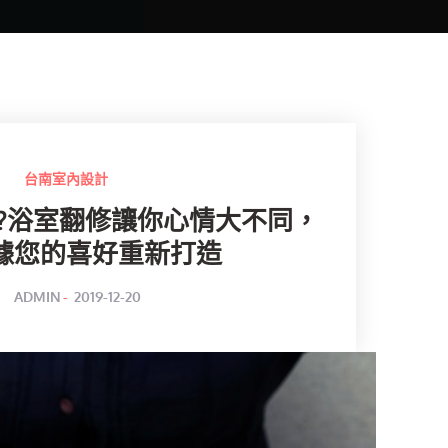
台南室內設計
?浴室翻修讓你心情大不同，
據您的喜好重新打造
POSTED
BY
ADMIN
2019-12-20
ON