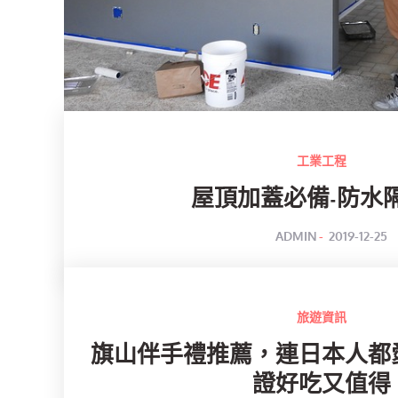
工業工程
屋頂加蓋必備-防水
POSTED
BY
ADMIN
2019-12-25
ON
旅遊資訊
旗山伴手禮推薦，連日本人都
證好吃又值得