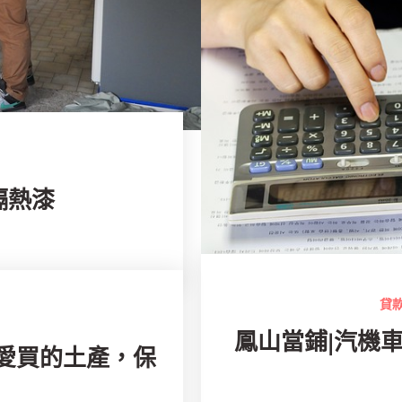
隔熱漆
貸
鳳山當鋪|汽機車
愛買的土產，保