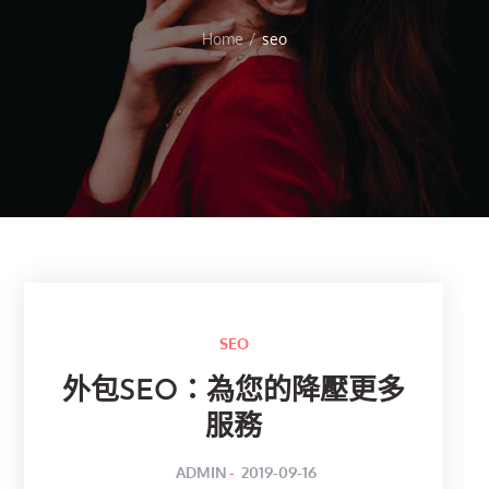
Home
seo
SEO
外包SEO：為您的降壓更多
服務
POSTED
BY
ADMIN
2019-09-16