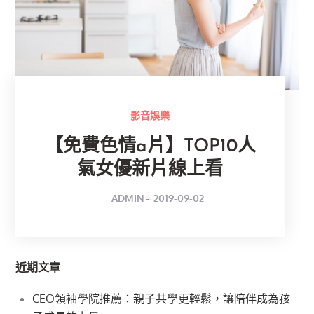
影音娛樂
【免費色情a片】TOP10人
氣女優新片線上看
POSTED
BY
ADMIN
2019-09-02
ON
近期文章
CEO領袖學院推薦：親子共學更輕鬆，讓陪伴成為孩