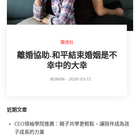
徵信社
離婚協助-和平結束婚姻是不
幸中的大幸
POSTED
BY
ADMIN
2020-03-13
ON
近期文章
CEO領袖學院推薦：親子共學更輕鬆，讓陪伴成為孩
子成長的力量