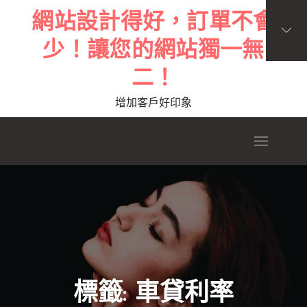
Skip
網站設計得好，訂單不會
to
少！讓您的網站獨一無
content
二！
增加客戶好印象
標籤:
車貸利率