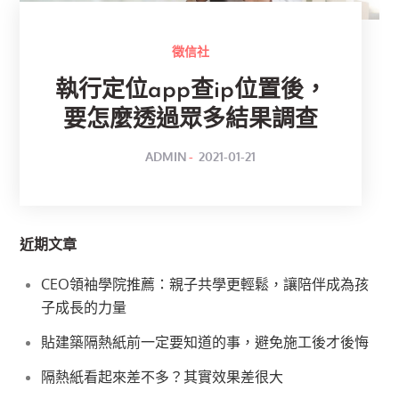
徵信社
執行定位app查ip位置後，
要怎麼透過眾多結果調查
POSTED
BY
ADMIN
2021-01-21
ON
近期文章
CEO領袖學院推薦：親子共學更輕鬆，讓陪伴成為孩
子成長的力量
貼建築隔熱紙前一定要知道的事，避免施工後才後悔
隔熱紙看起來差不多？其實效果差很大