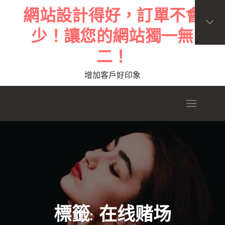
Skip
網站設計得好，訂單不會
to
少！讓您的網站獨一無
content
二！
增加客戶好印象
標籤:
在线赌场