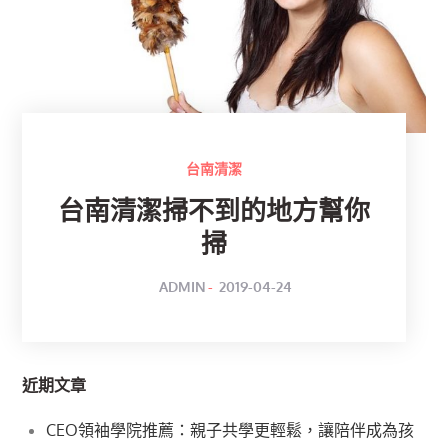
台南清潔
台南清潔掃不到的地方幫你
掃
POSTED
BY
ADMIN
2019-04-24
ON
近期文章
CEO領袖學院推薦：親子共學更輕鬆，讓陪伴成為孩