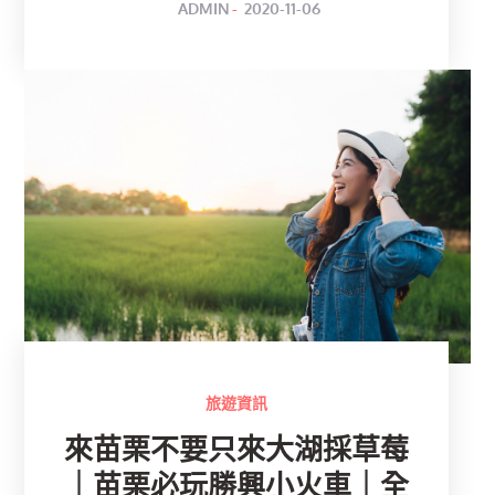
POSTED
BY
ADMIN
2020-11-06
ON
旅遊資訊
來苗栗不要只來大湖採草莓
｜苗栗必玩勝興小火車｜全