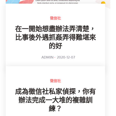
徵信社
在一開始想盡辦法弄清楚，
比事後外遇抓姦弄得難堪來
的好
POSTED
BY
ADMIN
2020-12-07
ON
徵信社
成為徵信社私家偵探，你有
辦法完成一大堆的複雜訓
練？