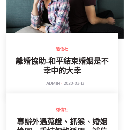
徵信社
離婚協助-和平結束婚姻是不
幸中的大幸
POSTED
BY
ADMIN
2020-03-13
ON
徵信社
專辦外遇蒐證、抓猴、婚姻