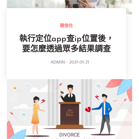
徵信社
執行定位app查ip位置後，
要怎麼透過眾多結果調查
POSTED
BY
ADMIN
2021-01-21
ON