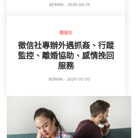
POSTED
BY
ADMIN
2020-06-19
ON
徵信社
徵信社專辦外遇抓姦、行蹤
監控、離婚協助、感情挽回
服務
POSTED
BY
ADMIN
2020-05-05
ON