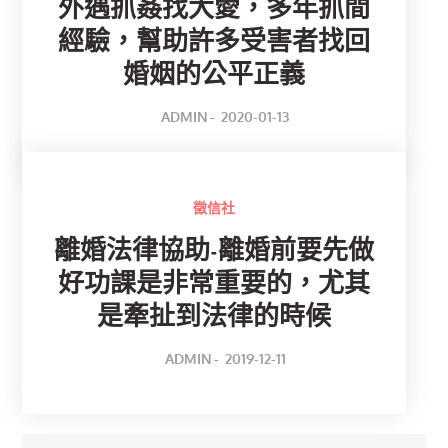
外遇抓姦找大愛，多年抓間
經驗，幫助許多受害者找回
婚姻的公平正義
POSTED
BY
ADMIN
2020-01-13
ON
徵信社
離婚法律協助-離婚前要先做
好功課是非常重要的，尤其
是牽扯到法律的時候
POSTED
BY
ADMIN
2019-12-11
ON