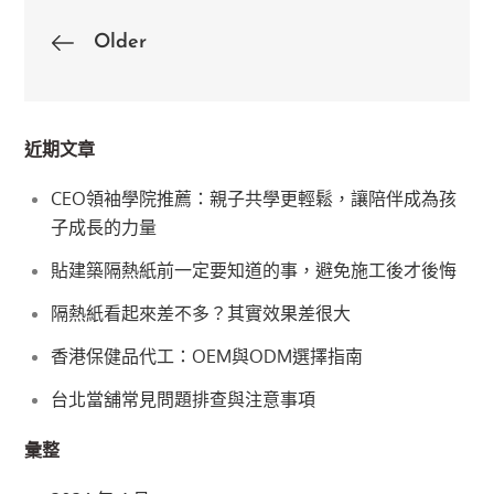
文
Older
章
導
近期文章
CEO領袖學院推薦：親子共學更輕鬆，讓陪伴成為孩
覽
子成長的力量
貼建築隔熱紙前一定要知道的事，避免施工後才後悔
隔熱紙看起來差不多？其實效果差很大
香港保健品代工：OEM與ODM選擇指南
台北當舖常見問題排查與注意事項
彙整