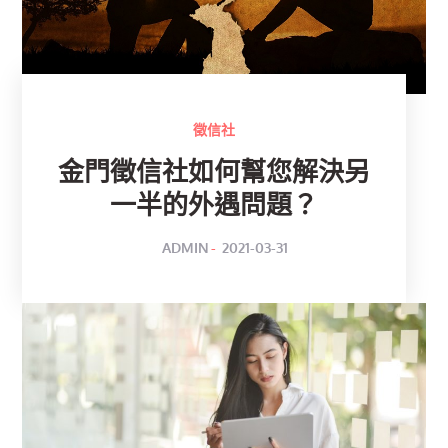
徵信社
金門徵信社如何幫您解決另
一半的外遇問題？
POSTED
BY
ADMIN
2021-03-31
ON