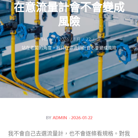
在意流量計會不會變成
風險
Home
2026
1 月
22
站在老闆的角度，我只在意流量計會不會變成風險
Posted
BY
ADMIN
2026-01-22
on
我不會自己去選
流量計
，也不會逐條看規格。對我