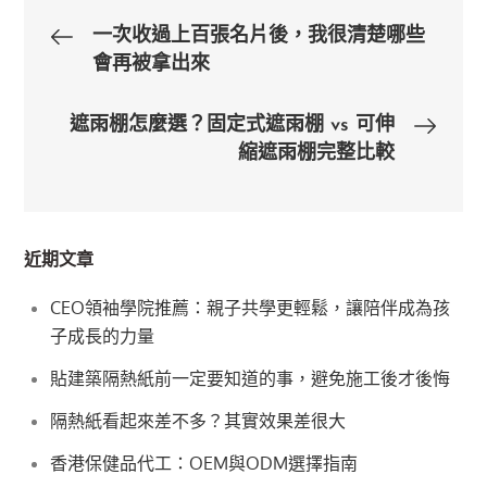
文
一次收過上百張名片後，我很清楚哪些
會再被拿出來
章
遮雨棚怎麼選？固定式遮雨棚 vs 可伸
導
縮遮雨棚完整比較
覽
近期文章
CEO領袖學院推薦：親子共學更輕鬆，讓陪伴成為孩
子成長的力量
貼建築隔熱紙前一定要知道的事，避免施工後才後悔
隔熱紙看起來差不多？其實效果差很大
香港保健品代工：OEM與ODM選擇指南