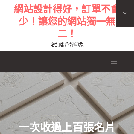
Skip
網站設計得好，訂單不會
to
少！讓您的網站獨一無
content
二！
增加客戶好印象
一次收過上百張名片