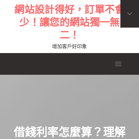
Skip
網站設計得好，訂單不會
to
少！讓您的網站獨一無
content
二！
增加客戶好印象
借錢利率怎麼算？理解