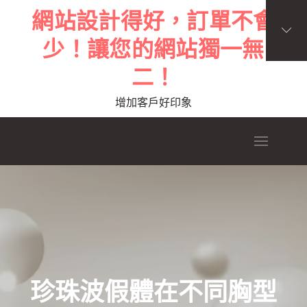
Skip
網站設計得好，訂單不會
to
少！讓您的網站獨一無
content
二！
增加客戶好印象
珍珠波假體在不同胸型