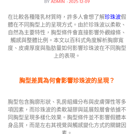
Posted
BY
ADMIN
2025-12-09
on
在比較各種隆乳材質時，許多人會想了解
珍珠波
假
體在不同胸型上的呈現方式。由於珍珠波以柔軟、
自然為主要特性，胸型條件會直接影響外觀線條、
觸感與整體比例。本文以百科式角度解析胸廓寬
度、皮膚厚度與脂肪量如何影響珍珠波在不同胸型
上的表現。
胸型差異為何會影響珍珠波的呈現？
胸型包含胸廓形狀、乳房組織分布與皮膚彈性等多
項因素，而珍珠波的柔軟凝膠與延展殼層會依據不
同胸型呈現多樣化效果。胸型條件並不影響假體本
身品質，而是左右其視覺與觸感變化方式的關鍵因
素。