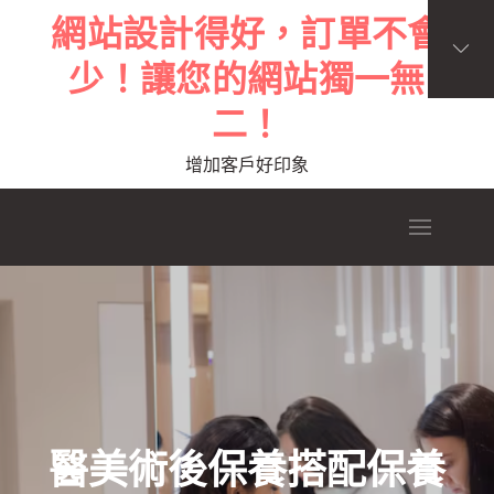
Skip
網站設計得好，訂單不會
to
少！讓您的網站獨一無
content
二！
增加客戶好印象
醫美術後保養搭配保養