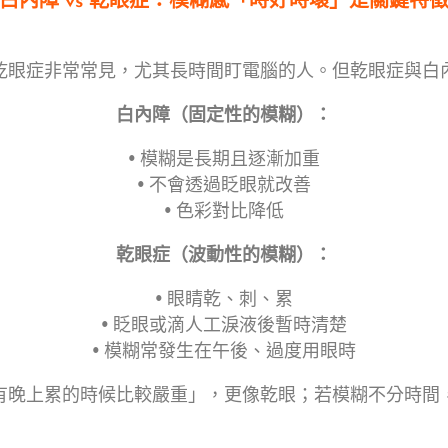
白內障 vs 乾眼症：模糊感「時好時壞」是關鍵特
乾眼症非常常見，尤其長時間盯電腦的人。但乾眼症與白
白內障（固定性的模糊）：
• 模糊是長期且逐漸加重
• 不會透過眨眼就改善
• 色彩對比降低
乾眼症（波動性的模糊）：
• 眼睛乾、刺、累
• 眨眼或滴人工淚液後暫時清楚
• 模糊常發生在午後、過度用眼時
有晚上累的時候比較嚴重」，更像乾眼；若模糊不分時間