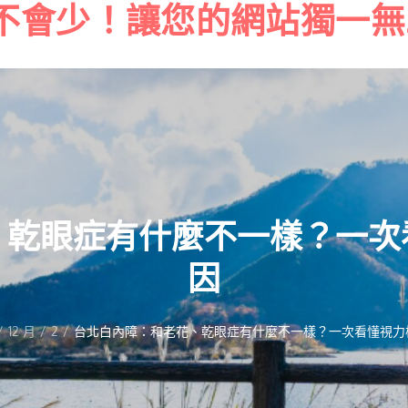
不會少！讓您的網站獨一無
Skip
to
content
、乾眼症有什麼不一樣？一次
因
12 月
2
台北白內障：和老花、乾眼症有什麼不一樣？一次看懂視力