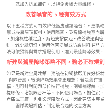
就加入抗風補強，以避免後續大量維修。
改善噪音的 5 種有效方式
以下五種方式可有效降低鐵皮建築噪音： • 更換較
厚或夾層屋頂板材 • 使用隔音、吸音棉補強室內層
• 加強樑柱穩定度、縮短支撐間距 • 改善收邊與密
封，減少風切聲 • 使用消音塗層或防震材料 這些方
法可依預算與需求搭配使用，達到最佳降噪效果。
新建與舊屋降噪策略不同，務必正確規劃
如果是新建金屬建築，建議在初期就選用良好板材
與隔音層，後續降噪效果會更理想；若是舊有結
構，則可針對問題部位進行補強，例如補螺絲、加
橡膠條、增設隔音棉等。不同使用場合，如住家、
倉庫或工廠，也會影響降噪方式，因此建議由專業
團隊現場評估，制定最合適的改善方案。