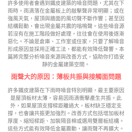
許多使用者會遇到鐵皮建築的噪音問題，尤其在下
雨時，雨滴落在金屬板上的敲擊聲非常明顯；或在
強風天氣，屋頂與牆面的風切聲不斷作響；甚至因
結構鬆動，會出現金屬共震的嗡鳴聲。這些噪音源
若沒有在施工階段做好處理，往往會在使用後逐漸
惡化。不論是倉庫、工作室或住家，只要了解噪音
形成原因並採用正確工法，都能有效降低聲響。本
篇將完整分析噪音來源與改善方式，協助你打造安
靜的金屬建築空間。
雨聲大的原因：薄板共振與接觸面問題
許多鐵皮建築在下雨時噪音特別明顯，最主要原因
是屋頂板材太薄，容易因雨滴衝擊產生共振。此
外，如果屋頂支撐樑距離過大，板材缺乏穩定支
撐，也會讓共振更加強烈。改善方式包括增加板材
厚度、縮短樑距、加裝隔音棉或選用雙層板結構。
這些方式能有效降低金屬震動，讓雨聲不再擴大。