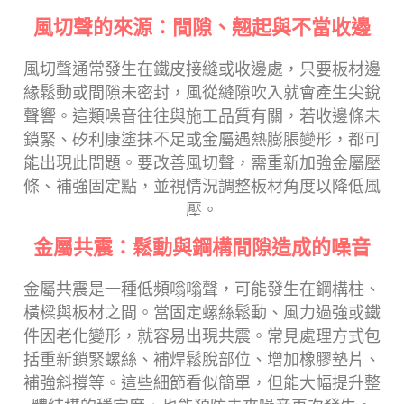
風切聲的來源：間隙、翹起與不當收邊
風切聲通常發生在鐵皮接縫或收邊處，只要板材邊
緣鬆動或間隙未密封，風從縫隙吹入就會產生尖銳
聲響。這類噪音往往與施工品質有關，若收邊條未
鎖緊、矽利康塗抹不足或金屬遇熱膨脹變形，都可
能出現此問題。要改善風切聲，需重新加強金屬壓
條、補強固定點，並視情況調整板材角度以降低風
壓。
金屬共震：鬆動與鋼構間隙造成的噪音
金屬共震是一種低頻嗡嗡聲，可能發生在鋼構柱、
橫樑與板材之間。當固定螺絲鬆動、風力過強或鐵
件因老化變形，就容易出現共震。常見處理方式包
括重新鎖緊螺絲、補焊鬆脫部位、增加橡膠墊片、
補強斜撐等。這些細節看似簡單，但能大幅提升整