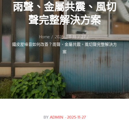
雨聲、金屬共震、風切
聲完整解決方案
Home
2025
11 月
27
鐵皮屋噪音如何改善？雨聲、金屬共震、風切聲完整解決方
案
Posted
BY
ADMIN
2025-11-27
on