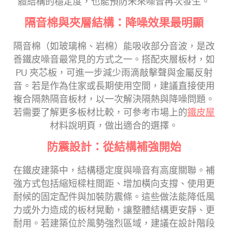
體結構的穩定度，也能預防未來噪音再次發生。
隔音棉與夾層結構：降噪效果最明顯
隔音棉（如玻璃棉、岩棉）能吸收部分音波，是改
善鐵皮噪音最常見的方式之一。搭配夾層板材，如
PU 夾芯板，可進一步減少雨滴敲擊聲與金屬反射
音。若是作為住家或長期使用空間，建議直接使用
複合隔熱隔音板材，以一次解決隔熱與降噪問題。
若需要了解更多板材比較，可參考市場上的
鐵皮屋
材料說明頁，做出適合的選擇。
防震設計：從結構補強開始
在鐵皮建築中，結構穩定度與噪音有高度關聯。補
強方式包括縮短樑柱間距、增加橫向支撐、使用更
耐候的固定配件與加裝防震條。這些做法能降低風
力或外力造成的板材晃動，讓整體結構更安靜、更
耐用。若建築位於風勢強烈區域，建議在設計階段