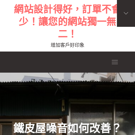
Skip
網站設計得好，訂單不會
to
少！讓您的網站獨一無
content
二！
增加客戶好印象
鐵皮屋噪音如何改善？