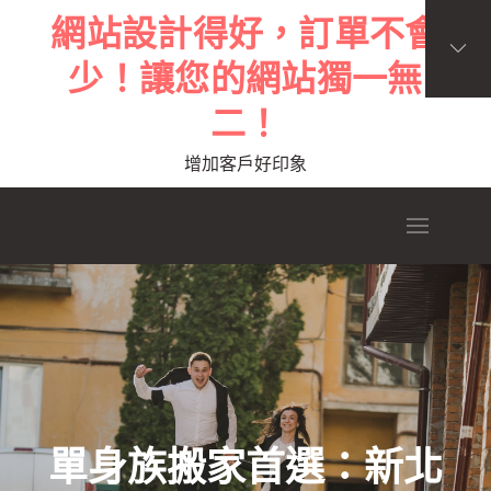
Skip
網站設計得好，訂單不會
to
少！讓您的網站獨一無
content
二！
增加客戶好印象
單身族搬家首選：新北