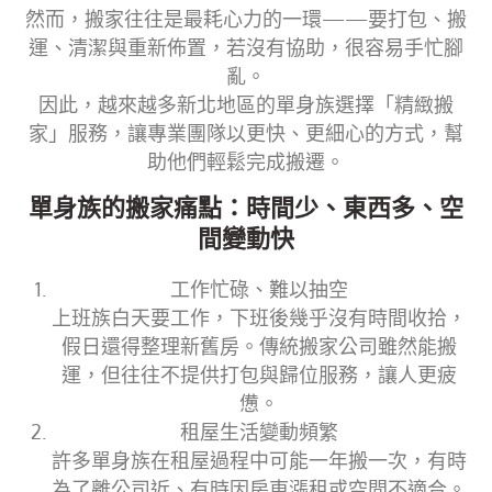
然而，搬家往往是最耗心力的一環——要打包、搬
運、清潔與重新佈置，若沒有協助，很容易手忙腳
亂。
因此，越來越多新北地區的單身族選擇「精緻搬
家」服務，讓專業團隊以更快、更細心的方式，幫
助他們輕鬆完成搬遷。
單身族的搬家痛點：時間少、東西多、空
間變動快
工作忙碌、難以抽空
上班族白天要工作，下班後幾乎沒有時間收拾，
假日還得整理新舊房。傳統搬家公司雖然能搬
運，但往往不提供打包與歸位服務，讓人更疲
憊。
租屋生活變動頻繁
許多單身族在租屋過程中可能一年搬一次，有時
為了離公司近、有時因房東漲租或空間不適合。