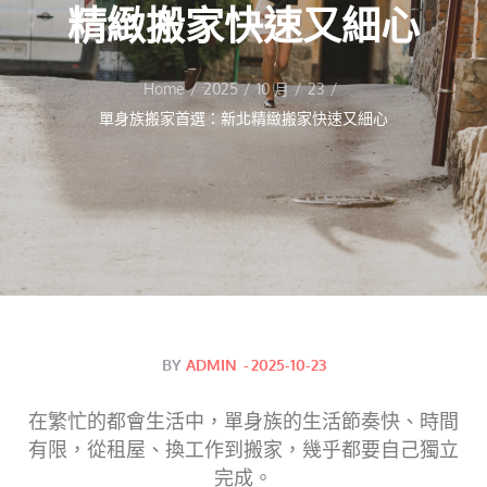
精緻搬家快速又細心
Home
2025
10 月
23
單身族搬家首選：新北精緻搬家快速又細心
Posted
BY
ADMIN
2025-10-23
on
在繁忙的都會生活中，單身族的生活節奏快、時間
有限，從租屋、換工作到搬家，幾乎都要自己獨立
完成。