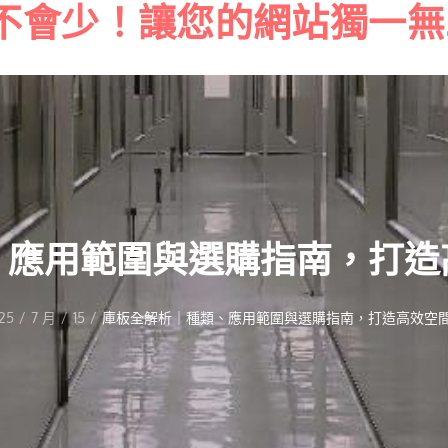
不會少！讓您的網站獨一無
Skip
to
content
、應用範圍與選購指南，打造
25
7 月
15
庫板全解析｜種類、應用範圍與選購指南，打造高效空