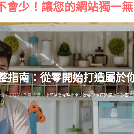
不會少！讓您的網站獨一無
Skip
to
content
整指南：從零開始打造屬於
me
2025
7 月
15
小額創業完整指南：從零開始打造屬於你的事業