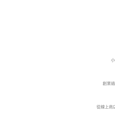
小
創業過
從線上商