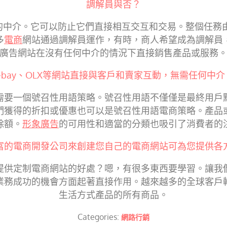
調解員與否？
在的中介。它可以防止它們直接相互交互和交易。整個任務
多
電商
網站通過調解員運作，有時，商人希望成為調解員
廣告網站在沒有任何中介的情況下直接銷售產品或服務
e-bay、OLX等網站直接與客戶和賣家互動，無需任何中介
需要一個號召性用語策略。號召性用語不僅僅是最終用戶
們獲得的折扣或優惠也可以是號召性用語電商策略。產品
除額。
形象廣告
的可用性和適當的分類也吸引了消費者的
富的電商開發公司來創建您自己的電商網站可為您提供各
提供定制電商網站的好處？嗯，有很多東西要學習。讓我
業務成功的機會方面起著直接作用。越來越多的全球客戶
生活方式產品的所有商品。
Categories:
網路行銷