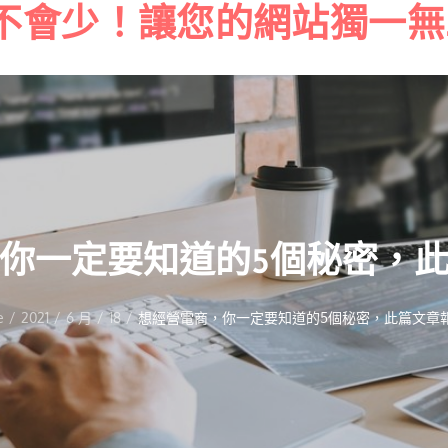
不會少！讓您的網站獨一無
Skip
to
content
你一定要知道的5個秘密，
e
2021
6 月
18
想經營電商，你一定要知道的5個秘密，此篇文章