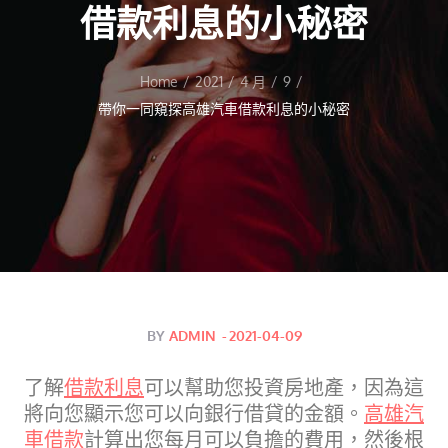
借款利息的小秘密
Home
2021
4 月
9
帶你一同窺探高雄汽車借款利息的小秘密
Posted
BY
ADMIN
2021-04-09
on
了解
借款利息
可以幫助您投資房地產，因為這
將向您顯示您可以向銀行借貸的金額。
高雄汽
車借款
計算出您每月可以負擔的費用，然後根