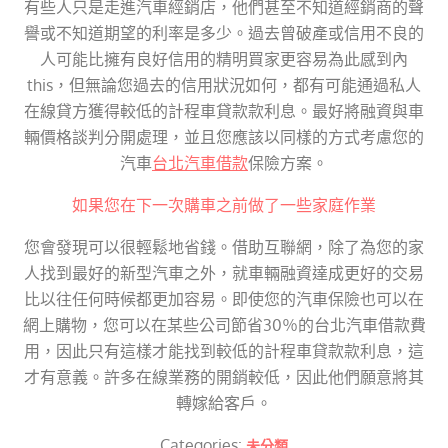
有些人只是走進汽車經銷店，他們甚至不知道經銷商的聲
譽或不知道期望的利率是多少。過去曾破產或信用不良的
人可能比擁有良好信用的精明買家更容易為此感到內
this，但無論您過去的信用狀況如何，都有可能通過私人
在線貸方獲得較低的計程車貸款款利息。最好將融資與車
輛價格談判分開處理，並且您應該以同樣的方式考慮您的
汽車
台北汽車借款
保險方案。
如果您在下一次購車之前做了一些家庭作業
您會發現可以很輕鬆地省錢。借助互聯網，除了為您的家
人找到最好的新型汽車之外，就車輛融資達成更好的交易
比以往任何時候都更加容易。即使您的汽車保險也可以在
網上購物，您可以在某些公司節省30％的台北汽車借款費
用，因此只有這樣才能找到較低的計程車貸款款利息，這
才有意義。許多在線業務的開銷較低，因此他們願意將其
轉嫁給客戶。
Categories:
未分類