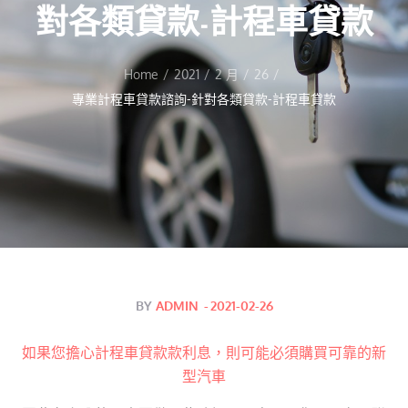
對各類貸款-計程車貸款
Home
2021
2 月
26
專業計程車貸款諮詢-針對各類貸款-計程車貸款
Posted
BY
ADMIN
2021-02-26
on
如果您擔心計程車貸款款利息，則可能必須購買可靠的新
型汽車