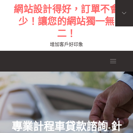
Skip
網站設計得好，訂單不會
to
少！讓您的網站獨一無
content
二！
增加客戶好印象
專業計程車貸款諮詢-針