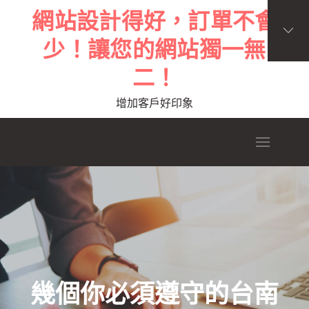
Skip
網站設計得好，訂單不會
to
少！讓您的網站獨一無
content
二！
增加客戶好印象
幾個你必須遵守的台南