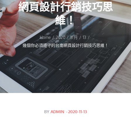
網頁設計行銷技巧思
維！
Home
2020
11 月
13
幾個你必須遵守的台南網頁設計行銷技巧思維！
Posted
BY
ADMIN
2020-11-13
on