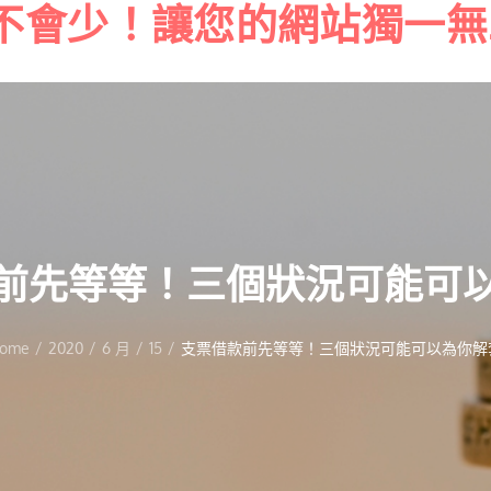
不會少！讓您的網站獨一無
Skip
to
content
前先等等！三個狀況可能可
ome
2020
6 月
15
支票借款前先等等！三個狀況可能可以為你解