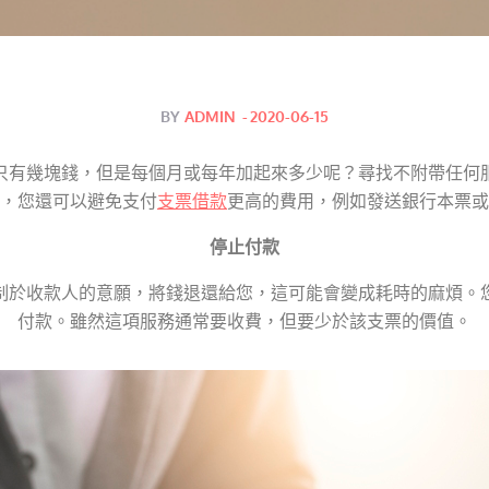
Posted
BY
ADMIN
2020-06-15
on
只有幾塊錢，但是每個月或每年加起來多少呢？尋找不附帶任何
，您還可以避免支付
支票借款
更高的費用，例如發送銀行本票或
停止付款
制於收款人的意願，將錢退還給您，這可能會變成耗時的麻煩。
付款。雖然這項服務通常要收費，但要少於該支票的價值。