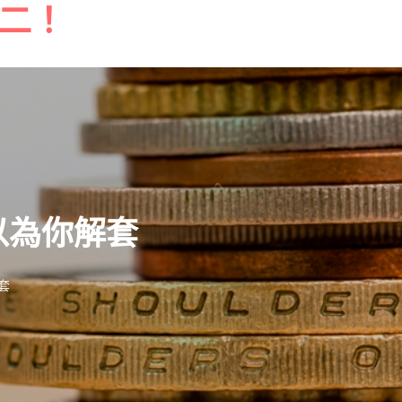
二！
以為你解套
套