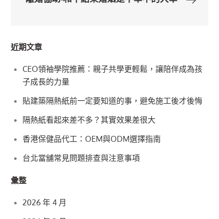
導
覽
近期文章
CEO領袖學院推薦：親子共學更輕鬆，讓陪伴成為孩
子成長的力量
貼建築隔熱紙前一定要知道的事，避免施工後才後悔
隔熱紙看起來差不多？其實效果差很大
香港保健品代工：OEM與ODM選擇指南
台北當舖常見問題排查與注意事項
彙整
2026 年 4 月