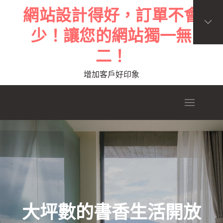
Skip
網站設計得好，訂單不會
to
少！讓您的網站獨一無
content
二！
增加客戶好印象
大坪數的書香生活開放