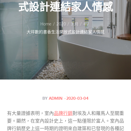
式設計連結家人情感
Home
2020
3 月
4
大坪數的書香生活開放式設計連結家人情感
Posted
BY
ADMIN
2020-03-04
on
有大量證據表明，室內
品牌行銷
對埃及人和羅馬人至關重
要。顯然，在室內設計史上，這一點僅限於富人。室內品
牌行銷歷史上這一時期的證明來自建築和已發現的各種記