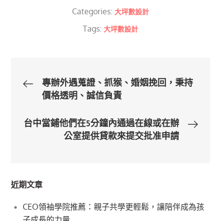
Categories:
大坪數設計
Tags:
大坪數設計
文
專辦外遇蒐證、抓猴、婚姻挽回，秉持
價格透明、誠信負責
章
台中當鋪他們在5分鐘內通過在線或在辦
導
公室提供貸款來提交批准申請
覽
近期文章
CEO領袖學院推薦：親子共學更輕鬆，讓陪伴成為孩
子成長的力量