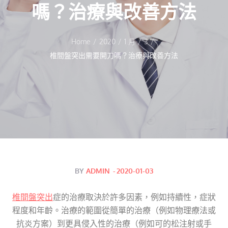
嗎？治療與改善方法
Home
2020
1 月
3
椎間盤突出需要開刀嗎？治療與改善方法
Posted
BY
ADMIN
2020-01-03
on
椎間盤突出
症的治療取決於許多因素，例如持續性，症狀
程度和年齡。治療的範圍從簡單的治療（例如物理療法或
抗炎方案）到更具侵入性的治療（例如可的松注射或手