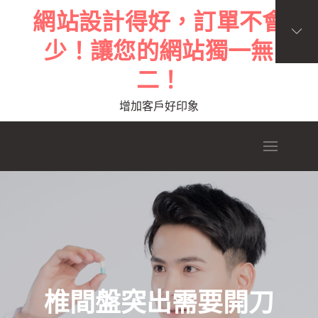
Skip
網站設計得好，訂單不會
to
少！讓您的網站獨一無
content
二！
增加客戶好印象
椎間盤突出需要開刀