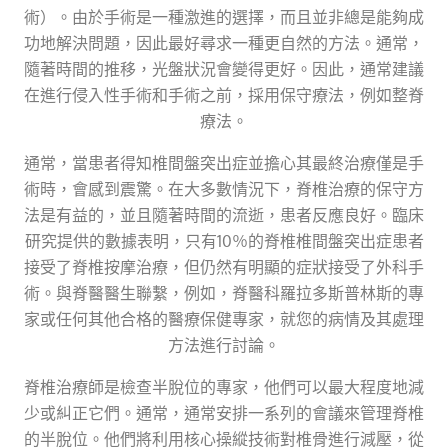
術）。由於手術是一種激進的選擇，而且並非總是能夠成
功地解決問題，因此最好尋求一種更自然的方法。通常，
隨著時間的推移，光盤狀況會變得更好。因此，通常建議
在進行侵入性手術和手術之前，採用保守療法，例如整脊
療法。
通常，當患者得知椎間盤突出症並擔心其最終治療僅是手
術時，會感到震驚。在大多數情況下，脊椎治療的保守方
法是有益的，並且隨著時間的流逝，患者反應良好。臨床
研究提供的數據表明，只有10％的脊椎椎間盤突出症患者
接受了脊椎按摩治療，但仍然有明顯的症狀接受了外科手
術。與脊醫醫生聯繫，例如，脊醫科羅拉多斯普林斯的專
家或任何其他合格的醫療保健專家，就您的病情及其處理
方法進行討論。
脊椎治療師是檢查半脫位的專家，他們可以最大程度地減
少或糾正它們。通常，通常安排一系列的會議來管理脊椎
的半脫位。他們將利用核心操縱技術對椎骨進行減壓，從