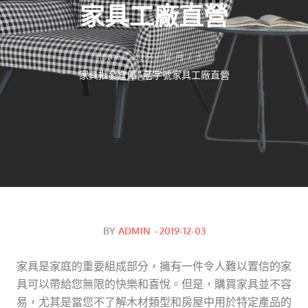
家具工廠直營
Home
2019
12 月
3
家具批發倉庫| 老字號家具工廠直營
Posted
BY
ADMIN
2019-12-03
on
家具是家庭的重要組成部分，擁有一件令人難以置信的家
具可以帶給您無限的快樂和喜悅。但是，購買家具並不容
易，尤其是當您不了解木材類型和房屋中用於特定產品的