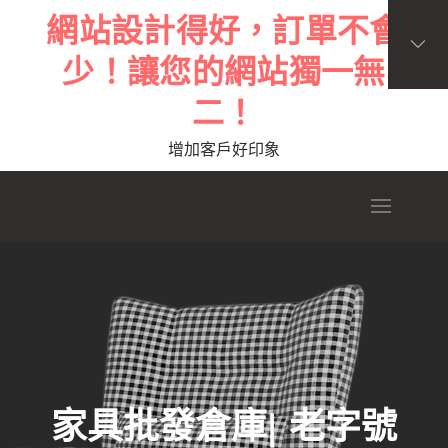
Skip
網站設計得好，訂單不會
to
少！讓您的網站獨一無
content
二！
增加客戶好印象
家具批發倉庫| 老字號