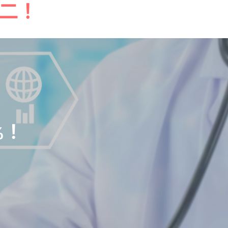
二！
%！