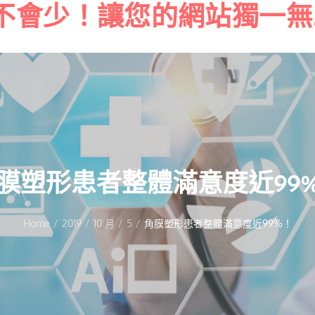
不會少！讓您的網站獨一無
Skip
to
content
膜塑形患者整體滿意度近99
Home
2019
10 月
5
角膜塑形患者整體滿意度近99%！