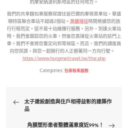
的摩安納波利斯地區的任何地方。
我們的共享麵包車服務保證往返巴爾的摩佩恩車站，華盛
頓特區聯合車站不超過2個站。
高鐵接送
時間根據您的旅
行行程而定。這不是十站線運行服務。另外，到達火車站
時，我們會跟踪您的火車，然後您直接從火車站的前門上
車。我們不會將您重定向到等候區。而且，我們的調度員
向您保證，與您一起騎行的人正朝著同一方向行駛。
https://www.hungmeitravel.tw/thsr.php
Categories:
包車租車服務
文
太子建設創造與住戶相得益彰的建築作
品
章
角膜塑形患者整體滿意度近99%！