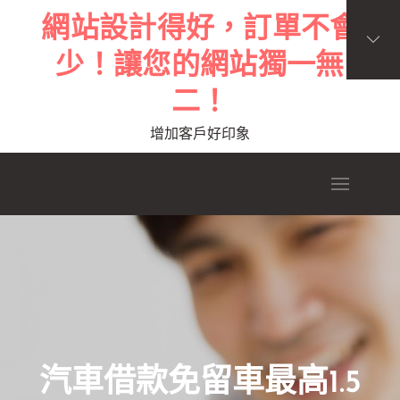
Skip
網站設計得好，訂單不會
to
少！讓您的網站獨一無
content
二！
增加客戶好印象
汽車借款免留車最高1.5