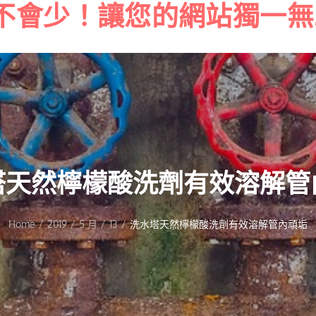
不會少！讓您的網站獨一無
Skip
to
content
塔天然檸檬酸洗劑有效溶解管
Home
2019
5 月
13
洗水塔天然檸檬酸洗劑有效溶解管內頑垢