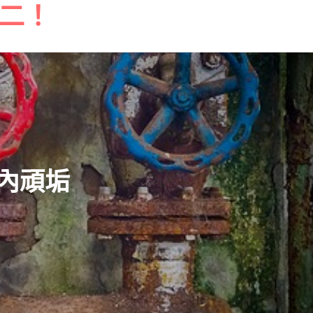
二！
內頑垢